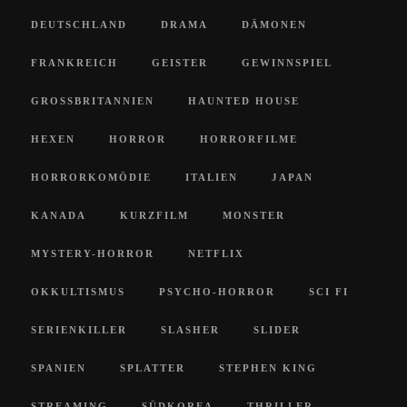
DEUTSCHLAND
DRAMA
DÄMONEN
FRANKREICH
GEISTER
GEWINNSPIEL
GROSSBRITANNIEN
HAUNTED HOUSE
HEXEN
HORROR
HORRORFILME
HORRORKOMÖDIE
ITALIEN
JAPAN
KANADA
KURZFILM
MONSTER
MYSTERY-HORROR
NETFLIX
OKKULTISMUS
PSYCHO-HORROR
SCI FI
SERIENKILLER
SLASHER
SLIDER
SPANIEN
SPLATTER
STEPHEN KING
STREAMING
SÜDKOREA
THRILLER