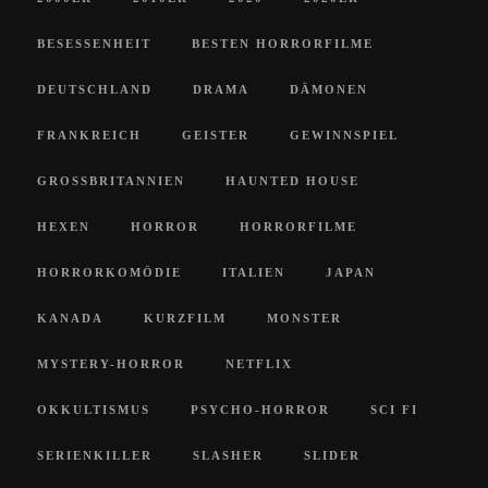
BESESSENHEIT
BESTEN HORRORFILME
DEUTSCHLAND
DRAMA
DÄMONEN
FRANKREICH
GEISTER
GEWINNSPIEL
GROSSBRITANNIEN
HAUNTED HOUSE
HEXEN
HORROR
HORRORFILME
HORRORKOMÖDIE
ITALIEN
JAPAN
KANADA
KURZFILM
MONSTER
MYSTERY-HORROR
NETFLIX
OKKULTISMUS
PSYCHO-HORROR
SCI FI
SERIENKILLER
SLASHER
SLIDER