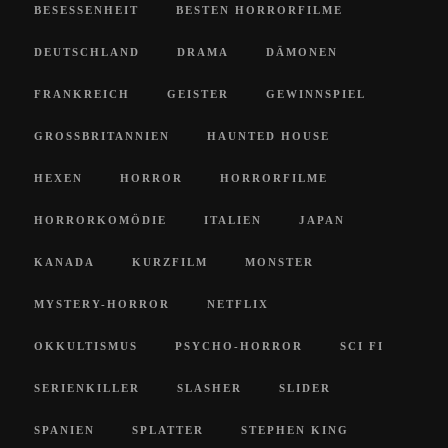
BESESSENHEIT
BESTEN HORRORFILME
DEUTSCHLAND
DRAMA
DÄMONEN
FRANKREICH
GEISTER
GEWINNSPIEL
GROSSBRITANNIEN
HAUNTED HOUSE
HEXEN
HORROR
HORRORFILME
HORRORKOMÖDIE
ITALIEN
JAPAN
KANADA
KURZFILM
MONSTER
MYSTERY-HORROR
NETFLIX
OKKULTISMUS
PSYCHO-HORROR
SCI FI
SERIENKILLER
SLASHER
SLIDER
SPANIEN
SPLATTER
STEPHEN KING