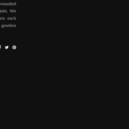
standteil
iebt. Wir
ten euch
l gesehen