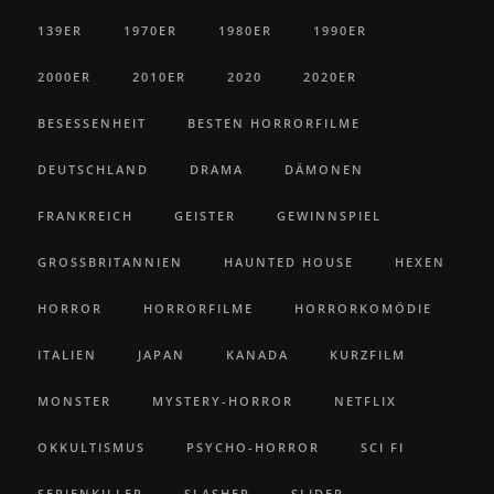
139ER
1970ER
1980ER
1990ER
2000ER
2010ER
2020
2020ER
BESESSENHEIT
BESTEN HORRORFILME
DEUTSCHLAND
DRAMA
DÄMONEN
FRANKREICH
GEISTER
GEWINNSPIEL
GROSSBRITANNIEN
HAUNTED HOUSE
HEXEN
HORROR
HORRORFILME
HORRORKOMÖDIE
ITALIEN
JAPAN
KANADA
KURZFILM
MONSTER
MYSTERY-HORROR
NETFLIX
OKKULTISMUS
PSYCHO-HORROR
SCI FI
SERIENKILLER
SLASHER
SLIDER