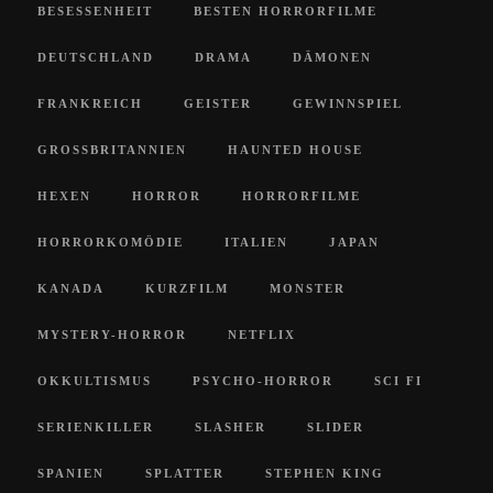
BESESSENHEIT
BESTEN HORRORFILME
DEUTSCHLAND
DRAMA
DÄMONEN
FRANKREICH
GEISTER
GEWINNSPIEL
GROSSBRITANNIEN
HAUNTED HOUSE
HEXEN
HORROR
HORRORFILME
HORRORKOMÖDIE
ITALIEN
JAPAN
KANADA
KURZFILM
MONSTER
MYSTERY-HORROR
NETFLIX
OKKULTISMUS
PSYCHO-HORROR
SCI FI
SERIENKILLER
SLASHER
SLIDER
SPANIEN
SPLATTER
STEPHEN KING