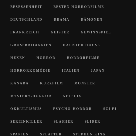
BESESSENHEIT
BESTEN HORRORFILME
DEUTSCHLAND
DRAMA
DÄMONEN
FRANKREICH
GEISTER
GEWINNSPIEL
GROSSBRITANNIEN
HAUNTED HOUSE
HEXEN
HORROR
HORRORFILME
HORRORKOMÖDIE
ITALIEN
JAPAN
KANADA
KURZFILM
MONSTER
MYSTERY-HORROR
NETFLIX
OKKULTISMUS
PSYCHO-HORROR
SCI FI
SERIENKILLER
SLASHER
SLIDER
SPANIEN
SPLATTER
STEPHEN KING