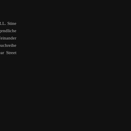
.L. Stine
gendliche
feinander
uchreihe
ar Street