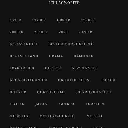
SCHLAGWÖRTER
139ER
1970ER
1980ER
1990ER
2000ER
2010ER
2020
2020ER
BESESSENHEIT
BESTEN HORRORFILME
DEUTSCHLAND
DRAMA
DÄMONEN
FRANKREICH
GEISTER
GEWINNSPIEL
GROSSBRITANNIEN
HAUNTED HOUSE
HEXEN
HORROR
HORRORFILME
HORRORKOMÖDIE
ITALIEN
JAPAN
KANADA
KURZFILM
MONSTER
MYSTERY-HORROR
NETFLIX
OKKULTISMUS
PSYCHO-HORROR
SCI FI