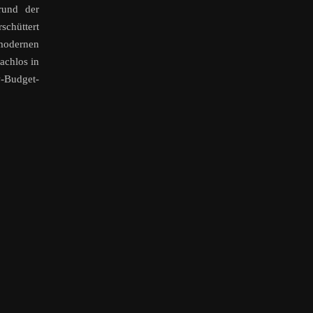
rund der
schüttert
modernen
achlos in
Budget-