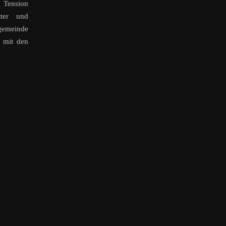
h Tension
tter und
gemeinde
 mit den