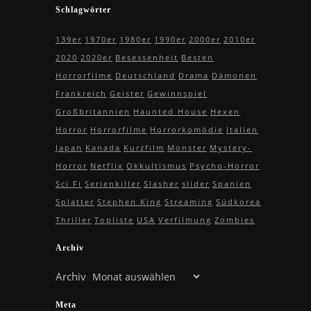
Schlagwörter
139er
1970er
1980er
1990er
2000er
2010er
2020
2020er
Besessenheit
Besten
Horrorfilme
Deutschland
Drama
Dämonen
Frankreich
Geister
Gewinnspiel
Großbritannien
Haunted House
Hexen
Horror
Horrorfilme
Horrorkomödie
Italien
Japan
Kanada
Kurzfilm
Monster
Mystery-
Horror
Netflix
Okkultismus
Psycho-Horror
Sci Fi
Serienkiller
Slasher
slider
Spanien
Splatter
Stephen King
Streaming
Südkorea
Thriller
Topliste
USA
Verfilmung
Zombies
Archiv
Archiv
Meta