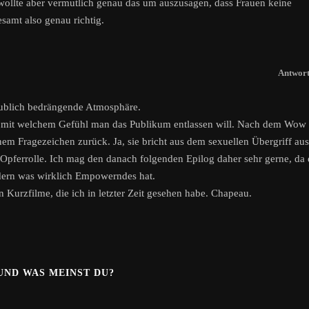
n wollte aber vermutlich genau das um auszusagen, dass Frauen keine
samt also genau richtig.
Antwor
laublich bedrängende Atmosphäre.
ge mit welchem Gefühl man das Publikum entlassen will. Nach dem Wow
nem Fragezeichen zurück. Ja, sie bricht aus dem sexuellen Übergriff aus
r Opferrolle. Ich mag den danach folgenden Epilog daher sehr gerne, da 
ndern was wirklich Empowerndes hat.
en Kurzfilme, die ich in letzter Zeit gesehen habe. Chapeau.
.UND WAS MEINST DU?