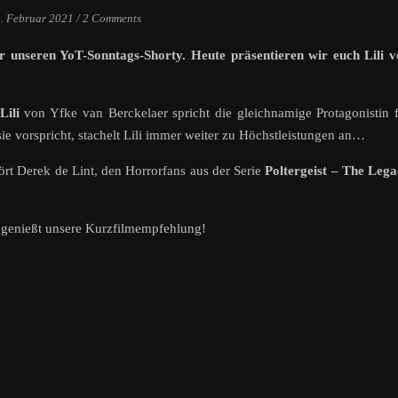
. Februar 2021
/
2 Comments
ür unseren YoT-Sonntags-Shorty. Heute präsentieren wir euch Lili 
Lili
von Yfke van Berckelaer spricht die gleichnamige Protagonistin 
sie vorspricht, stachelt Lili immer weiter zu Höchstleistungen an…
rt Derek de Lint, den Horrorfans aus der Serie
Poltergeist – The Leg
d genießt unsere Kurzfilmempfehlung!