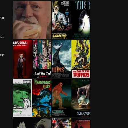
von
für
acy