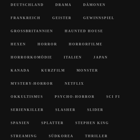
DEUTSCHLAND
DRAMA
DÄMONEN
FRANKREICH
GEISTER
GEWINNSPIEL
GROSSBRITANNIEN
HAUNTED HOUSE
HEXEN
HORROR
HORRORFILME
HORRORKOMÖDIE
ITALIEN
JAPAN
KANADA
KURZFILM
MONSTER
MYSTERY-HORROR
NETFLIX
OKKULTISMUS
PSYCHO-HORROR
SCI FI
SERIENKILLER
SLASHER
SLIDER
SPANIEN
SPLATTER
STEPHEN KING
STREAMING
SÜDKOREA
THRILLER