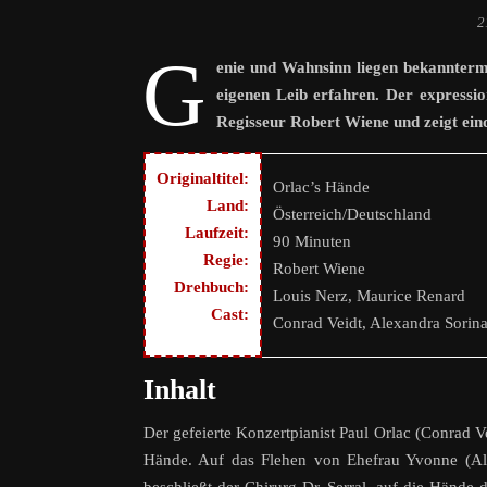
2
G
enie und Wahnsinn liegen bekannterm
eigenen Leib erfahren. Der expressio
Regisseur Robert Wiene und zeigt eind
Originaltitel:
Orlac’s Hände
Land:
Österreich/Deutschland
Laufzeit:
90 Minuten
Regie:
Robert Wiene
Drehbuch:
Louis Nerz, Maurice Renard
Cast:
Conrad Veidt, Alexandra Sorina,
Inhalt
Der gefeierte Konzertpianist Paul Orlac (Conrad V
Hände. Auf das Flehen von Ehefrau Yvonne (Al