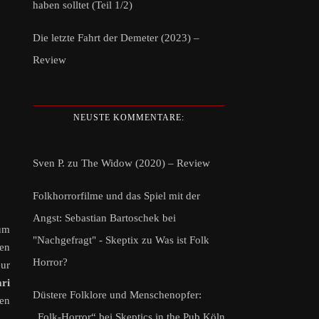
haben solltet (Teil 1/2)
Die letzte Fahrt der Demeter (2023) –
Review
NEUSTE KOMMENTARE:
Sven P.
zu
The Widow (2020) – Review
Folkhorrorfilme und das Spiel mit der
Angst: Sebastian Bartoschek bei
zum
"Nachgefragt" - Skeptix
zu
Was ist Folk
nen
Horror?
eur
ari
Düstere Folklore und Menschenopfer:
nen
„Folk-Horror“ bei Skeptics in the Pub Köln