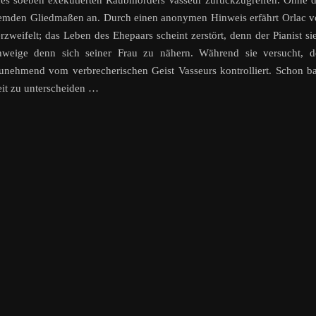
e des soeben exekutierten Raubmörders Vasseur zurückzugreifen. Ohne 
fremden Gliedmaßen an. Durch einen anonymen Hinweis erfährt Orlac 
weifelt; das Leben des Ehepaars scheint zerstört, denn der Pianist si
hweige denn sich seiner Frau zu nähern. Während sie versucht, d
zunehmend vom verbrecherischen Geist Vasseurs kontrolliert. Schon b
it zu unterscheiden …