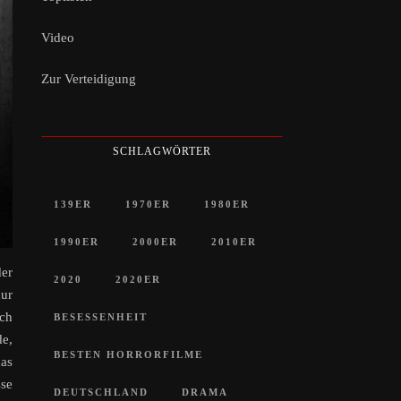
Video
Zur Verteidigung
SCHLAGWÖRTER
139ER
1970ER
1980ER
1990ER
2000ER
2010ER
der
2020
2020ER
nur
ich
BESESSENHEIT
de,
BESTEN HORRORFILME
das
sse
DEUTSCHLAND
DRAMA