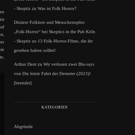
- Skeptix
zu
Was ist Folk Horror?
gen
ist
Düstere Folklore und Menschenopfer:
eud
„Folk-Horror“ bei Skeptics in the Pub Köln
en,
- Skeptix
zu
13 Folk-Horror-Filme, die ihr
der
ie
gesehen haben solltet!
te,
Arthur Dent
zu
Wir verlosen zwei Blu-rays
von Die letzte Fahrt der Demeter (2023)!
[beendet]
KATEGORIEN
Abgründe