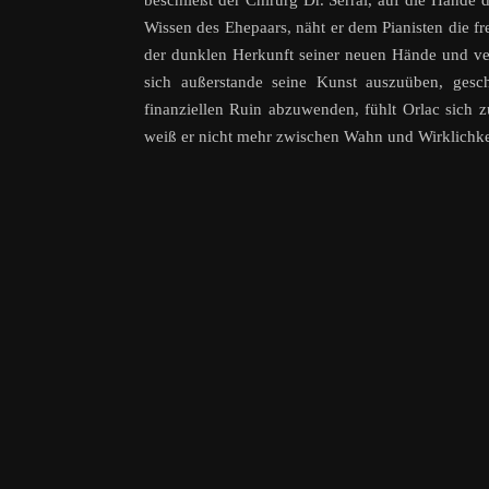
beschließt der Chirurg Dr. Serral, auf die Händ
Wissen des Ehepaars, näht er dem Pianisten die 
der dunklen Herkunft seiner neuen Hände und verz
sich außerstande seine Kunst auszuüben, gesc
finanziellen Ruin abzuwenden, fühlt Orlac sich 
weiß er nicht mehr zwischen Wahn und Wirklichke