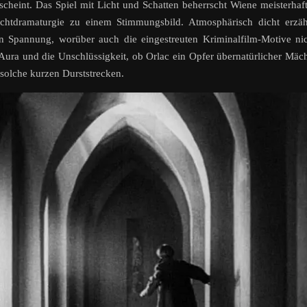
cheint. Das Spiel mit Licht und Schatten beherrscht Wiene meisterhaf
ichtdramaturgie zu einem Stimmungsbild. Atmosphärisch dicht erzäh
n Spannung, worüber auch die eingestreuten Kriminalfilm-Motive ni
ura und die Unschlüssigkeit, ob Orlac ein Opfer übernatürlicher Mäc
 solche kurzen Durststrecken.