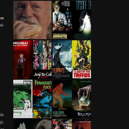
am
ri-
ide
gt,