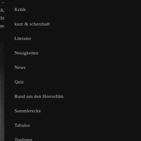
t –
Kritik
lt,
cht
kurz & scherzhaft
hte
Literatur
Neuigkeiten
News
Quiz
Rund um den Horrorfilm
Sammlerecke
Tabulos
Toplisten