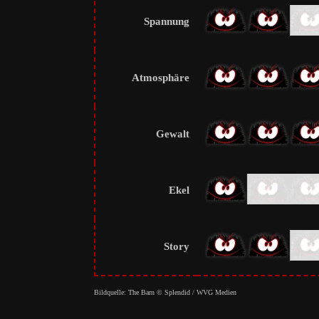
Spannung
Atmosphäre
Gewalt
Ekel
Story
Bildquelle: The Barn © Splendid / WVG Medien