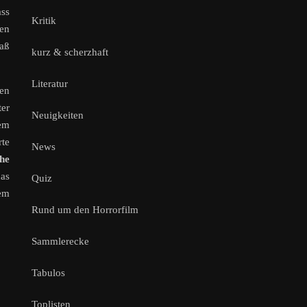
ass
Kritik
ren
paß
kurz & scherzhaft
Literatur
ten
ter
Neuigkeiten
nem
te
News
he
das
Quiz
em
Rund um den Horrorfilm
Sammlerecke
Tabulos
Toplisten