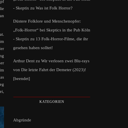
mpf
- Skeptix
zu
Was ist Folk Horror?
die
 an
Düstere Folklore und Menschenopfer:
„Folk-Horror“ bei Skeptics in the Pub Köln
at.
- Skeptix
zu
13 Folk-Horror-Filme, die ihr
 im
gesehen haben solltet!
der
ung
Arthur Dent
zu
Wir verlosen zwei Blu-rays
er
von Die letzte Fahrt der Demeter (2023)!
ilm
das
[beendet]
weg
ei,
KATEGORIEN
Abgründe