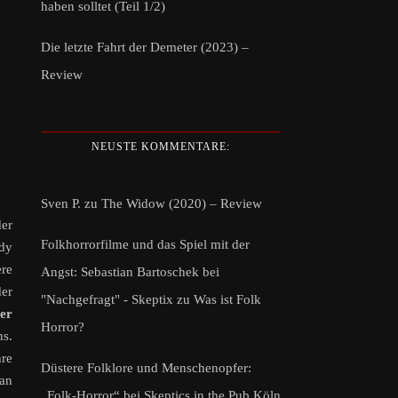
haben solltet (Teil 1/2)
Die letzte Fahrt der Demeter (2023) –
Review
NEUSTE KOMMENTARE:
Sven P.
zu
The Widow (2020) – Review
er
Folkhorrorfilme und das Spiel mit der
ddy
ere
Angst: Sebastian Bartoschek bei
der
"Nachgefragt" - Skeptix
zu
Was ist Folk
ger
Horror?
ns.
re
Düstere Folklore und Menschenopfer:
man
„Folk-Horror“ bei Skeptics in the Pub Köln