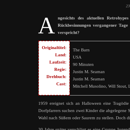
23
A
ngesichts des aktuellen Retrohypes
Rückbesinnungen vergangener Tage 
verspricht?
Originaltitel:
The Barn
Land:
USA
Laufzeit:
90 Minuten
Regie:
Justin M. Seaman
Drehbuch:
Justin M. Seaman
Cast:
Mitchell Musolino, Will Stout, 
1959 ereignet sich an Halloween eine Tragödie 
Dorfpfarrers suchen zwei Kinder die abgelegene S
Wahl nach Süßem oder Saurem zu stellen. Doch die
30 Jahre später verschlägt es eine Gruppe Juge