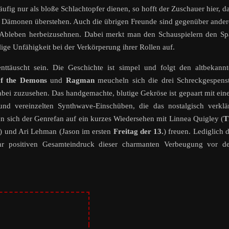
fig nur als bloße Schlachtopfer dienen, so hofft der Zuschauer hier, d
d Dämonen überstehen. Auch die übrigen Freunde sind gegenüber ande
es Ableben herbeizusehnen. Dabei merkt man den Schauspielern den S
lige Unfähigkeit bei der Verkörperung ihrer Rollen auf.
nttäuscht sein. Die Geschichte ist simpel und folgt den altbekann
of the Demons
und
Ragman
meucheln sich die drei Schreckgespens
bei zuzusehen. Das handgemachte, blutige Gekröse ist gepaart mit ei
d vereinzelten Synthwave-Einschüben, die das nostalgisch verklär
 sich der Genrefan auf ein kurzes Wiedersehen mit Linnea Quigley (
T
) und Ari Lehman (Jason im ersten
Freitag der 13.
) freuen. Lediglich 
hr positiven Gesamteindruck dieser charmanten Verbeugung vor d