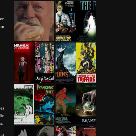
er
an
des
die
n.
und