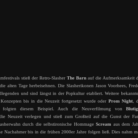
festivals stieß der Retro-Slasher
The Barn
auf die Aufmerksamkeit d
k die alten Tage herbeisehnen. Die Slasherikonen Jason Voorhees, Fre
genden und sind längst in der Popkultur etabliert. Weitere bekannt
n Konzepten bis in die Neuzeit fortgesetzt wurde oder
Prom Night
, 
t, folgten diesem Beispiel. Auch die Neuverfilmung von
Bluti
die Neuzeit verlegen und stieß zum Großteil auf die Gunst der Fa
lasherwahn durch die selbstironische Hommage
Scream
aus dem Jah
e Nachahmer bis in die frühen 2000er Jahre folgen ließ. Dies nahm 