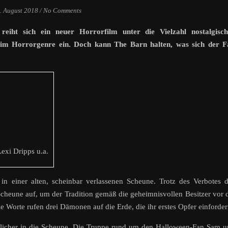
. August 2018
/
No Comments
 reiht sich ein neuer Horrorfilm unter die Vielzahl nostalgisch
im Horrorgenre ein. Doch kann The Barn halten, was sich der F
Lexi Dripps u.a.
in einer alten, scheinbar verlassenen Scheune. Trotz des Verbotes 
cheune auf, um der Tradition gemäß die geheimnisvollen Besitzer vor 
 Worte rufen drei Dämonen auf die Erde, die ihr erstes Opfer einforder
ndlicher in die Scheune. Die Truppe rund um den Halloween-Fan Sam 