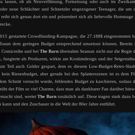
zu lassen, ob als Neuverfilmung, Fortsetzung oder auch im Zweika
eder neue Schlächter und Schnetzler ungezogener Teenager, die um 
reiht sich genau dort ein und präsentiert sich als liebevolle Hommage
recke.
 2015 gestartete Crowdfunding-Kampagne, die 27.188$ eingenommen h
 Traum dem geringen Budget entsprechend umsetzen können. Bereits
ne Comicreihe und bei
The Barn
übernahm Seaman nicht nur die Regie 
 fungierte als Produzent, wirkte am Kostümdesign und der Setgestalt
m Teil auch Gelder gespart, dem es diesem Low-Budget-Retro-Slash
lm kein Riesenbudget, aber gerade bei den Splatterszenen ist es dem F
em Schnitt versucht wurde, fehlendes Budget zu kaschieren, sodass 
prüht der Film so viel Charme, dass man als dankbarer Fan darüber hin
emacht sind, wertet
The Barn
zusätzlich auf. Diese tragen stark dazu b
n kann und den Zuschauer in die Welt der 80er Jahre entführt.