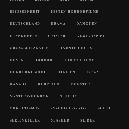
BESESSENHEIT
BESTEN HORRORFILME
DEUTSCHLAND
DRAMA
DÄMONEN
FRANKREICH
GEISTER
GEWINNSPIEL
GROSSBRITANNIEN
HAUNTED HOUSE
HEXEN
HORROR
HORRORFILME
HORRORKOMÖDIE
ITALIEN
JAPAN
KANADA
KURZFILM
MONSTER
MYSTERY-HORROR
NETFLIX
OKKULTISMUS
PSYCHO-HORROR
SCI FI
SERIENKILLER
SLASHER
SLIDER